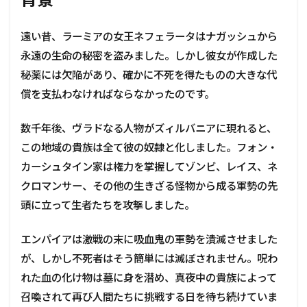
2
種
族
遠い昔、ラーミアの女王ネフェラータはナガッシュから
の
永遠の生命の秘密を盗みました。しかし彼女が作成した
特
徴
秘薬には欠陥があり、確かに不死を得たものの大きな代
3
償を支払わなければならなかったのです。
キ
ャ
数千年後、ヴラドなる人物がズィルバニアに現れると、
ン
ペ
この地域の貴族は全て彼の奴隷と化しました。フォン・
ーン
カーシュタイン家は権力を掌握してゾンビ、レイス、ネ
3.1
クロマンサー、その他の生きざる怪物から成る軍勢の先
血の
頭に立って生者たちを攻撃しました。
接吻
3.2
エンパイアは激戦の末に吸血鬼の軍勢を潰滅させました
血統
が、しかし不死者はそう簡単には滅ぼされません。呪わ
3.3
れた血の化け物は墓に身を潜め、真夜中の貴族によって
死者
召喚されて再び人間たちに挑戦する日を待ち続けていま
の復