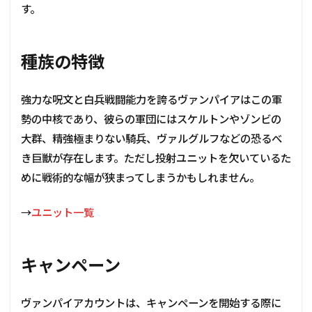
活
す。
3.4
死者
が再
種族の特徴
び蘇
る
強力な呪文と白兵戦闘能力を誇るヴァンパイアはこの軍
4
勢の中核であり、彼らの軍団にはスケルトンやゾンビの
主
な
大群、精強極まりない騎兵、ヴァルグルフなどの恐るべ
戦
き巨獣が存在します。ただし投射ユニットを欠いているた
い
方
めに戦術的な幅が狭まってしまうかもしれません。
5
対
→
ユニット一覧
策
6
キャンペーン
DLC
ヴァンパイアカウントは、キャンペーンを開始する際に