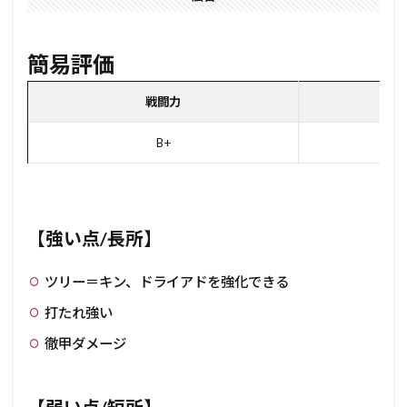
簡易評価
戦闘力
ユ
B+
【強い点/長所】
ツリー＝キン、ドライアドを強化できる
打たれ強い
徹甲ダメージ