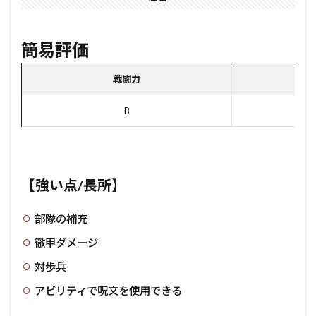
簡易評価
戦闘力
ユ
B
【強い点/長所】
部隊の補充
徹甲ダメージ
対歩兵
アビリティで呪文を使用できる