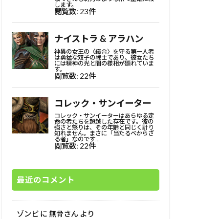
最近のコメント
ゾンビ
に
無骨さん
より