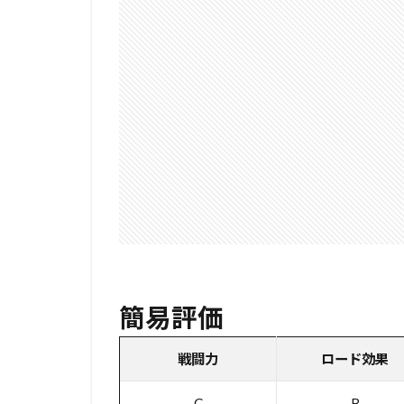
簡易評価
戦闘力
ロード効果
C
B