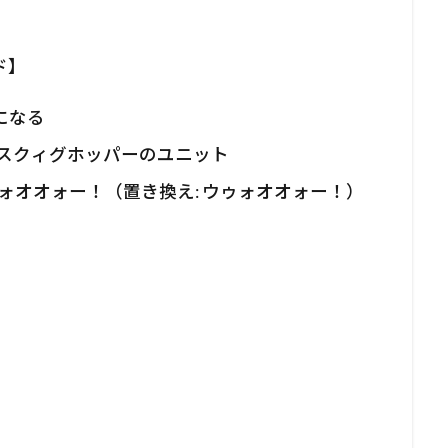
ド】
になる
ン・スクィグホッパーのユニット
ゥォオオォー！（置き換え: ウゥォオオォー！）