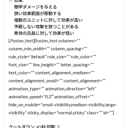
効果:
徹甲ダメージを与える
狭い効果範囲が移動する
複数のユニットに対して効果が高い
予期しない攻撃を放つことがある
単体の兵員に対して効果が低い
[/fusion_text][fusion_text columns=””
column_min_width=”” column_spacing=””
rule_style=”default” rule_size=”” rule_color=””
font_size=”” line_height=”” letter_spacing=””
text_color=”” content_alignment_medium=””
content_alignment_small=”” content_alignment=””
animation_type=”” animation_direction=”left”
animation_speed=”0.3″ animation_offset=””
hide_on_mobile=”small-visibility,medium-visibility,large-
visibility” sticky_display=”normal,sticky” class=”” id=””]
クールダウン: 45秒 回数: 2