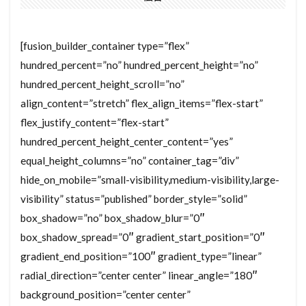
[fusion_builder_container type=”flex”
hundred_percent=”no” hundred_percent_height=”no”
hundred_percent_height_scroll=”no”
align_content=”stretch” flex_align_items=”flex-start”
flex_justify_content=”flex-start”
hundred_percent_height_center_content=”yes”
equal_height_columns=”no” container_tag=”div”
hide_on_mobile=”small-visibility,medium-visibility,large-
visibility” status=”published” border_style=”solid”
box_shadow=”no” box_shadow_blur=”0″
box_shadow_spread=”0″ gradient_start_position=”0″
gradient_end_position=”100″ gradient_type=”linear”
radial_direction=”center center” linear_angle=”180″
background_position=”center center”