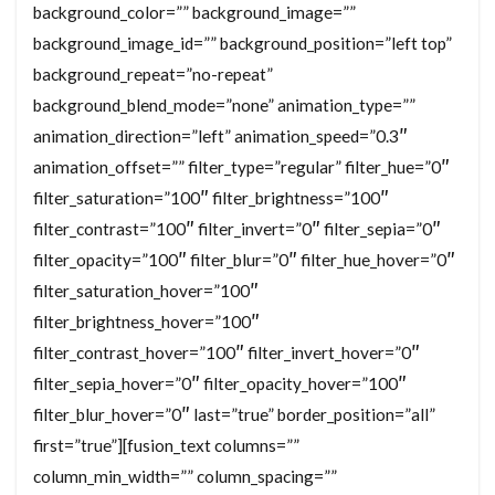
background_color=”” background_image=””
background_image_id=”” background_position=”left top”
background_repeat=”no-repeat”
background_blend_mode=”none” animation_type=””
animation_direction=”left” animation_speed=”0.3″
animation_offset=”” filter_type=”regular” filter_hue=”0″
filter_saturation=”100″ filter_brightness=”100″
filter_contrast=”100″ filter_invert=”0″ filter_sepia=”0″
filter_opacity=”100″ filter_blur=”0″ filter_hue_hover=”0″
filter_saturation_hover=”100″
filter_brightness_hover=”100″
filter_contrast_hover=”100″ filter_invert_hover=”0″
filter_sepia_hover=”0″ filter_opacity_hover=”100″
filter_blur_hover=”0″ last=”true” border_position=”all”
first=”true”][fusion_text columns=””
column_min_width=”” column_spacing=””