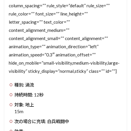
column_spacing=”” rule_style=”default” rule_size=””
rule_color=”” font_size=”” line_height=””
letter_spacing=”” text_color=””
content_alignment_medium=””
content_alignment_small=”” content_alignment=””
animation_type=”” animation_direction=”left”
animation_speed=”0.3″ animation_offset=””
hide_on_mobile=”small-visibility,medium-visibility,large-
visibility” sticky_display=”normal,sticky” class=”” id=””]
種別: 渦流
持続時間: 12秒
対象: 地上
15m
次の場合に充填: 白兵戦闘中