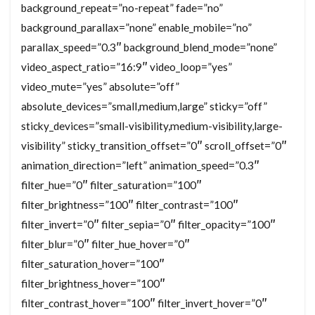
background_repeat=”no-repeat” fade=”no”
background_parallax=”none” enable_mobile=”no”
parallax_speed=”0.3″ background_blend_mode=”none”
video_aspect_ratio=”16:9″ video_loop=”yes”
video_mute=”yes” absolute=”off”
absolute_devices=”small,medium,large” sticky=”off”
sticky_devices=”small-visibility,medium-visibility,large-
visibility” sticky_transition_offset=”0″ scroll_offset=”0″
animation_direction=”left” animation_speed=”0.3″
filter_hue=”0″ filter_saturation=”100″
filter_brightness=”100″ filter_contrast=”100″
filter_invert=”0″ filter_sepia=”0″ filter_opacity=”100″
filter_blur=”0″ filter_hue_hover=”0″
filter_saturation_hover=”100″
filter_brightness_hover=”100″
filter_contrast_hover=”100″ filter_invert_hover=”0″