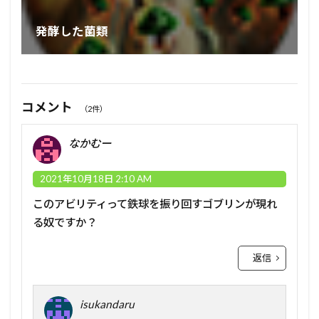
発酵した菌類
コメント
（2件）
なかむー
2021年10月18日 2:10 AM
このアビリティって鉄球を振り回すゴブリンが現れ
る奴ですか？
返信
isukandaru