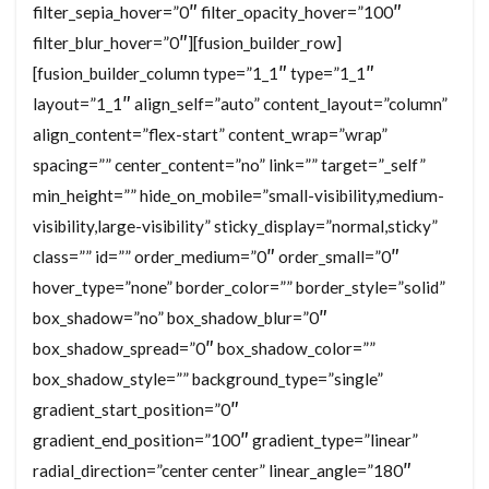
filter_sepia_hover=”0″ filter_opacity_hover=”100″
filter_blur_hover=”0″][fusion_builder_row]
[fusion_builder_column type=”1_1″ type=”1_1″
layout=”1_1″ align_self=”auto” content_layout=”column”
align_content=”flex-start” content_wrap=”wrap”
spacing=”” center_content=”no” link=”” target=”_self”
min_height=”” hide_on_mobile=”small-visibility,medium-
visibility,large-visibility” sticky_display=”normal,sticky”
class=”” id=”” order_medium=”0″ order_small=”0″
hover_type=”none” border_color=”” border_style=”solid”
box_shadow=”no” box_shadow_blur=”0″
box_shadow_spread=”0″ box_shadow_color=””
box_shadow_style=”” background_type=”single”
gradient_start_position=”0″
gradient_end_position=”100″ gradient_type=”linear”
radial_direction=”center center” linear_angle=”180″