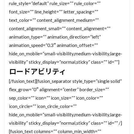
rule_style=”default” rule_size=”” rule_color=””
font_size=”” line_height=”” letter_spacing=””
text_color=”” content_alignment_medium=””
content_alignment_small=”” content_alignment=””
animation_type=”” animation_direction=”left”
animation_speed=”0.3″ animation_offset=””
hide_on_mobile=”small-visibility,medium-visibility,large-
visibility” sticky_display=”normal,sticky” class=”” id=””]
ロードアビリティ
[/fusion_text][fusion_separator style_type=”single solid”
flex_grow=”0″ alignment=”center” border_size=””
sep_color=”” icon=”” icon_size=”” icon_color=””
icon_circle=”” icon_circle_color=””
hide_on_mobile=”small-visibility,medium-visibility,large-
visibility” sticky_display=”normal,sticky” class=”” id=”” /]
[fusion_text columns=”” column_min_width=””