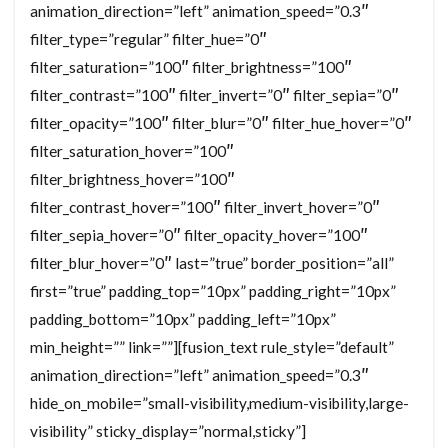
animation_direction=”left” animation_speed=”0.3″
filter_type=”regular” filter_hue=”0″
filter_saturation=”100″ filter_brightness=”100″
filter_contrast=”100″ filter_invert=”0″ filter_sepia=”0″
filter_opacity=”100″ filter_blur=”0″ filter_hue_hover=”0″
filter_saturation_hover=”100″
filter_brightness_hover=”100″
filter_contrast_hover=”100″ filter_invert_hover=”0″
filter_sepia_hover=”0″ filter_opacity_hover=”100″
filter_blur_hover=”0″ last=”true” border_position=”all”
first=”true” padding_top=”10px” padding_right=”10px”
padding_bottom=”10px” padding_left=”10px”
min_height=”” link=””][fusion_text rule_style=”default”
animation_direction=”left” animation_speed=”0.3″
hide_on_mobile=”small-visibility,medium-visibility,large-
visibility” sticky_display=”normal,sticky”]