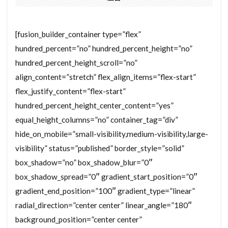
[fusion_builder_container type=”flex”
hundred_percent=”no” hundred_percent_height=”no”
hundred_percent_height_scroll=”no”
align_content=”stretch” flex_align_items=”flex-start”
flex_justify_content=”flex-start”
hundred_percent_height_center_content=”yes”
equal_height_columns=”no” container_tag=”div”
hide_on_mobile=”small-visibility,medium-visibility,large-
visibility” status=”published” border_style=”solid”
box_shadow=”no” box_shadow_blur=”0″
box_shadow_spread=”0″ gradient_start_position=”0″
gradient_end_position=”100″ gradient_type=”linear”
radial_direction=”center center” linear_angle=”180″
background_position=”center center”