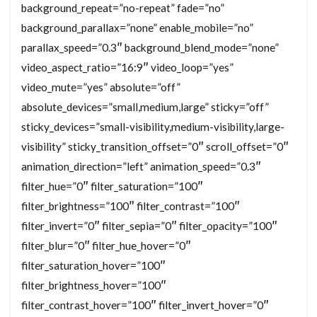
background_repeat=”no-repeat” fade=”no”
background_parallax=”none” enable_mobile=”no”
parallax_speed=”0.3″ background_blend_mode=”none”
video_aspect_ratio=”16:9″ video_loop=”yes”
video_mute=”yes” absolute=”off”
absolute_devices=”small,medium,large” sticky=”off”
sticky_devices=”small-visibility,medium-visibility,large-
visibility” sticky_transition_offset=”0″ scroll_offset=”0″
animation_direction=”left” animation_speed=”0.3″
filter_hue=”0″ filter_saturation=”100″
filter_brightness=”100″ filter_contrast=”100″
filter_invert=”0″ filter_sepia=”0″ filter_opacity=”100″
filter_blur=”0″ filter_hue_hover=”0″
filter_saturation_hover=”100″
filter_brightness_hover=”100″
filter_contrast_hover=”100″ filter_invert_hover=”0″