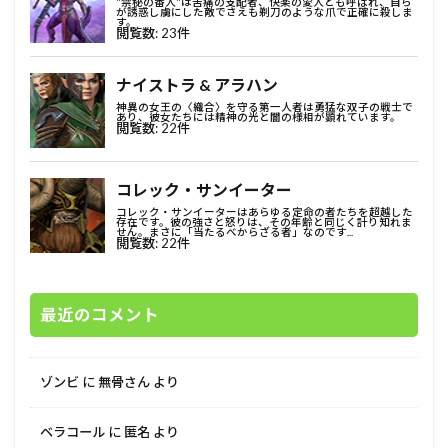
最近のコメント
ゾンビ
に
無骨さん
より
ベラコール
に
匿名
より