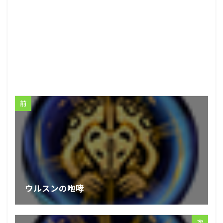
前
ウルスンの咆哮
次