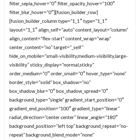
filter_sepia_hover=”0″ filter_opacity_hover=”100″
filter_blur_hover=”0″][fusion_builder_row]
[fusion_builder_column type=”1_1″ type=”1_1″
layout=”1_1″ align_self=”auto” content_layout=”column”
align_content=”flex-start” content_wrap=”wrap”
center_content=”no” target=”_self”
hide_on_mobile=”small-visibility,medium-visibility,large-
visibility” sticky_display=”normal,sticky”
order_medium=”0″ order_small=”0″ hover_type=”none”
border_style=”solid” box_shadow=”no”
box_shadow_blur=”0″ box_shadow_spread=”0″
background_type=”single” gradient_start_position=”0″
gradient_end_position=”100″ gradient_type=”linear”
radial_direction=”center center” linear_angle=”180″
background_position=”left top” background_repeat=”no-
repeat” background_blend_mode=”none”