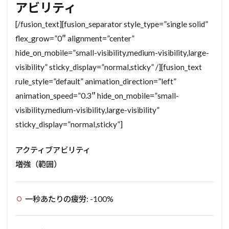
アビリティ
[/fusion_text][fusion_separator style_type=”single solid”
flex_grow=”0″ alignment=”center”
hide_on_mobile=”small-visibility,medium-visibility,large-
visibility” sticky_display=”normal,sticky” /][fusion_text
rule_style=”default” animation_direction=”left”
animation_speed=”0.3″ hide_on_mobile=”small-
visibility,medium-visibility,large-visibility”
sticky_display=”normal,sticky”]
アクティブアビリティ
増強（範囲）
一秒あたりの疲労: -100%