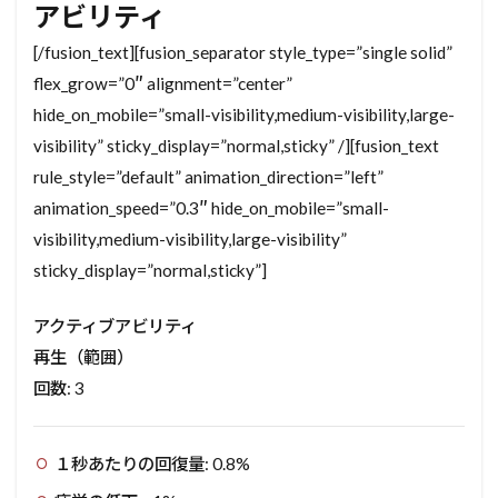
アビリティ
[/fusion_text][fusion_separator style_type=”single solid”
flex_grow=”0″ alignment=”center”
hide_on_mobile=”small-visibility,medium-visibility,large-
visibility” sticky_display=”normal,sticky” /][fusion_text
rule_style=”default” animation_direction=”left”
animation_speed=”0.3″ hide_on_mobile=”small-
visibility,medium-visibility,large-visibility”
sticky_display=”normal,sticky”]
アクティブアビリティ
再生（範囲）
回数: 3
１秒あたりの回復量: 0.8%