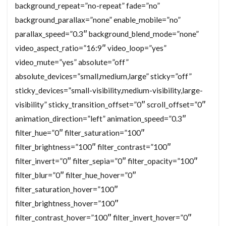
background_repeat=”no-repeat” fade=”no”
background_parallax=”none” enable_mobile=”no”
parallax_speed=”0.3″ background_blend_mode=”none”
video_aspect_ratio=”16:9″ video_loop=”yes”
video_mute=”yes” absolute=”off”
absolute_devices=”small,medium,large” sticky=”off”
sticky_devices=”small-visibility,medium-visibility,large-
visibility” sticky_transition_offset=”0″ scroll_offset=”0″
animation_direction=”left” animation_speed=”0.3″
filter_hue=”0″ filter_saturation=”100″
filter_brightness=”100″ filter_contrast=”100″
filter_invert=”0″ filter_sepia=”0″ filter_opacity=”100″
filter_blur=”0″ filter_hue_hover=”0″
filter_saturation_hover=”100″
filter_brightness_hover=”100″
filter_contrast_hover=”100″ filter_invert_hover=”0″