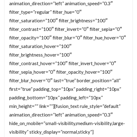
animation_direction=”left” animation_speed=”0.3″
filter_type=”regular” filter_hue=”0″
filter_saturation=”100″ filter_brightness=”100″
filter_contrast=”100″ filter_invert=”0″ filter_sepia=”0″
filter_opacity=”100″ filter_blur=”0″ filter_hue_hover=”0″
filter_saturation_hover=”100″
filter_brightness_hover=”100″
filter_contrast_hover=”100″ filter_invert_hover=”0″
filter_sepia_hover=”0″ filter_opacity_hover=”100″
filter_blur_hover=”0″ last=”true” border_position=”all”
first=”true” padding_top=”10px” padding_right=”10px”
padding_bottom=”10px” padding_left=”10px”
min_height=”” link=””][fusion_text rule_style=”default”
animation_direction=”left” animation_speed=”0.3″
hide_on_mobile=”small-visibility,medium-visibility,large-
visibility” sticky_display=”normal,sticky”]