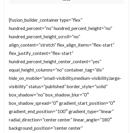
[fusion_builder_container type=”flex”
hundred_percent=”no” hundred_percent_height=”no”
hundred_percent_height_scroll=”no”
align_content=”stretch” flex_align_items=”flex-start”
flex_justify_content=”flex-start”
hundred_percent_height_center_content=”yes”
equal_height_columns=”no” container_tag=”div”
hide_on_mobile=”small-visibility,medium-visibility,large-
visibility” status=”published” border_style=”solid”
box_shadow=”no” box_shadow_blur=”0″
box_shadow_spread=”0″ gradient_start_position=”0″
gradient_end_position=”100″ gradient_type=”linear”
radial_direction=”center center” linear_angle=”180″
background_position=”center center”