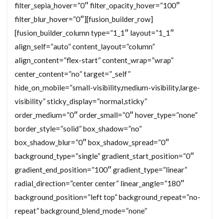
filter_sepia_hover=”0″ filter_opacity_hover=”100″
filter_blur_hover=”0″][fusion_builder_row]
[fusion_builder_column type=”1_1″ layout=”1_1″
align_self=”auto” content_layout=”column”
align_content=”flex-start” content_wrap=”wrap”
center_content=”no” target=”_self”
hide_on_mobile=”small-visibility,medium-visibility,large-
visibility” sticky_display=”normal,sticky”
order_medium=”0″ order_small=”0″ hover_type=”none”
border_style=”solid” box_shadow=”no”
box_shadow_blur=”0″ box_shadow_spread=”0″
background_type=”single” gradient_start_position=”0″
gradient_end_position=”100″ gradient_type=”linear”
radial_direction=”center center” linear_angle=”180″
background_position=”left top” background_repeat=”no-
repeat” background_blend_mode=”none”