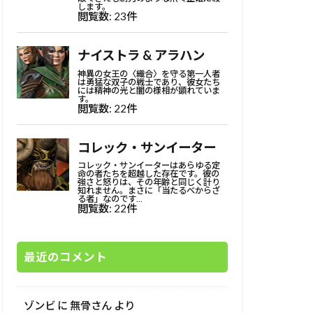
最近のコメント
ゾンビ
に
無骨さん
より