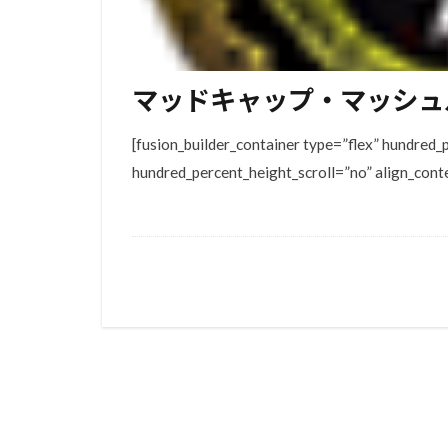
マッドキャップ・マッシュ
[fusion_builder_container type=”flex” hundred
hundred_percent_height_scroll=”no” align_cont