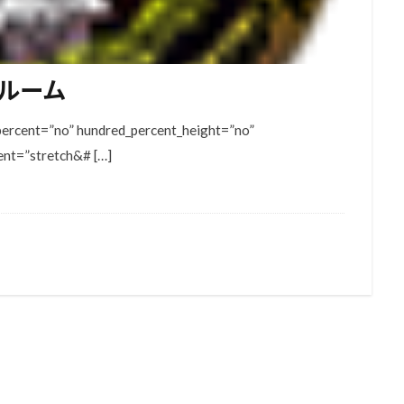
ルーム
_percent=”no” hundred_percent_height=”no”
ent=”stretch&# […]