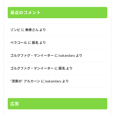
最近のコメント
ゾンビ
に
無骨さん
より
ベラコール
に
匿名
より
ゴルグファグ・マンイーター
に
isukandaru
より
ゴルグファグ・マンイーター
に
匿名
より
“漆黒の” アルカーン
に
isukandaru
より
広告