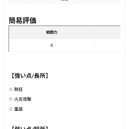
簡易評価
戦闘力
ユ
B
【強い点/長所】
熱狂
火炎攻撃
重装