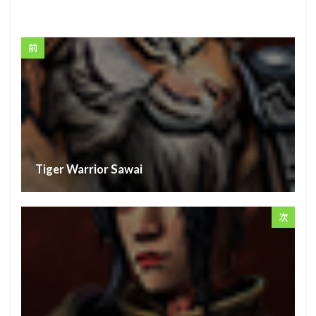
前
Tiger Warrior Sawai
次