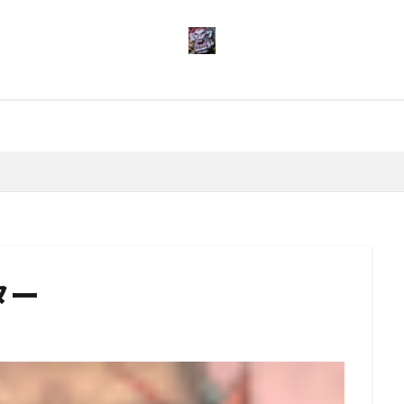
検索
ター