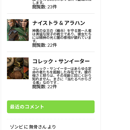
最近のコメント
ゾンビ
に
無骨さん
より