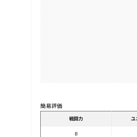
簡易評価
戦闘力
ユ
B