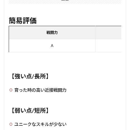
簡易評価
戦闘力
ユ
A
【強い点/長所】
育った時の高い近接戦闘力
【弱い点/短所】
ユニークなスキルが少ない