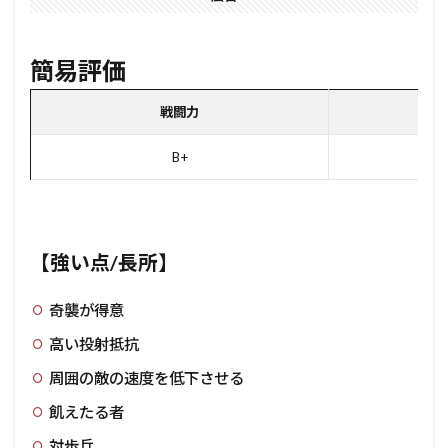
簡易評価
戦闘力
ユ
B+
【強い点/長所】
奇襲が得意
高い投射抵抗
周囲の敵の速度を低下させる
飢えたる者
対歩兵