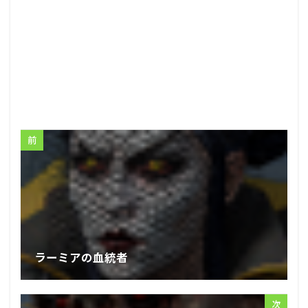
前
ラーミアの血統者
次