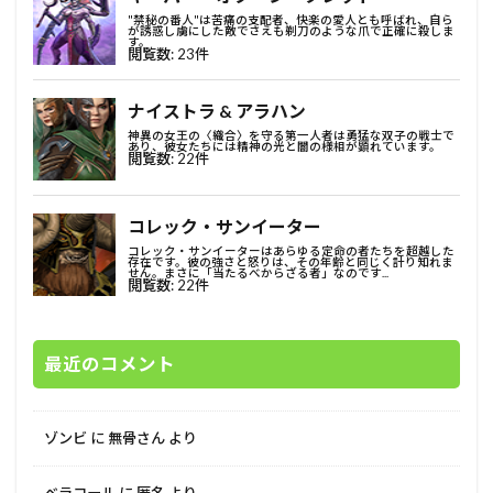
最近のコメント
ゾンビ
に
無骨さん
より
ベラコール
に
匿名
より