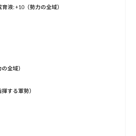
液: +10（勢力の全域）
力の全域）
が指揮する軍勢）