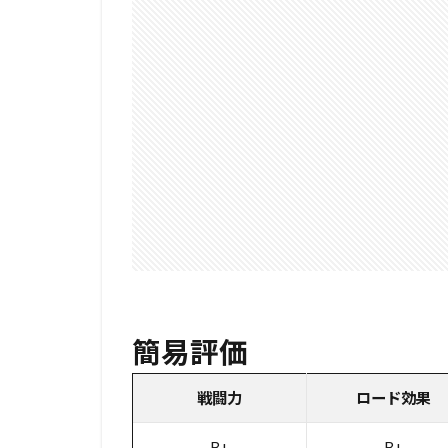
簡易評価
戦闘力
ロード効果
B+
B+