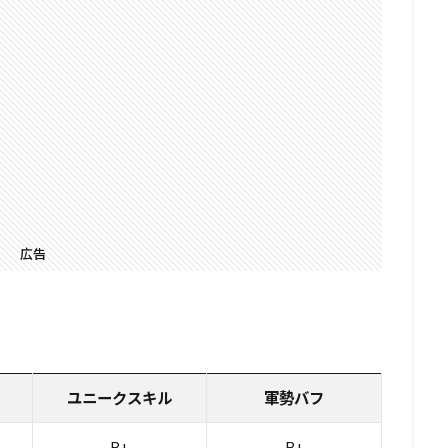
広告
ユニークスキル
軍勢バフ
B+
B+