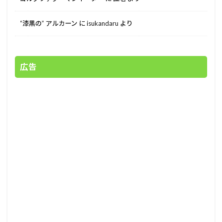
“漆黒の” アルカーン
に
isukandaru
より
広告