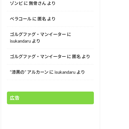
ゾンビ
に
無骨さん
より
ベラコール
に
匿名
より
ゴルグファグ・マンイーター
に
isukandaru
より
ゴルグファグ・マンイーター
に
匿名
より
“漆黒の” アルカーン
に
isukandaru
より
広告