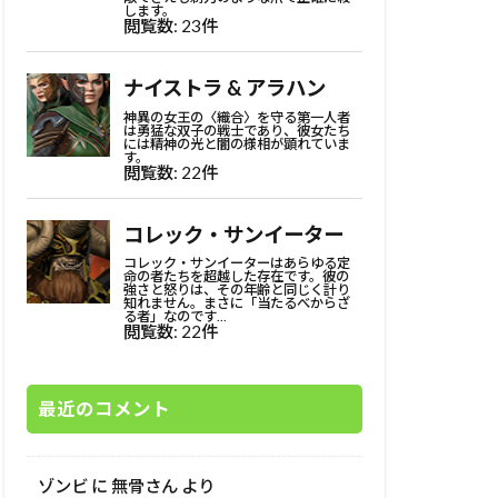
最近のコメント
ゾンビ
に
無骨さん
より