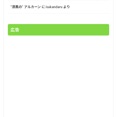
“漆黒の” アルカーン
に
isukandaru
より
広告