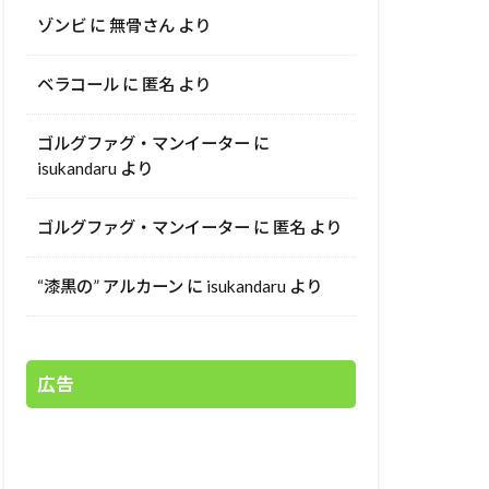
ゾンビ
に
無骨さん
より
ベラコール
に
匿名
より
ゴルグファグ・マンイーター
に
isukandaru
より
ゴルグファグ・マンイーター
に
匿名
より
“漆黒の” アルカーン
に
isukandaru
より
広告