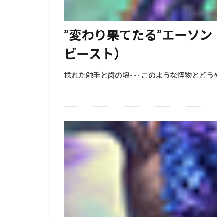
”変わり果てたる”エーソ
ビースト）
捻れた触手と歯の塊･･･このような怪物とど