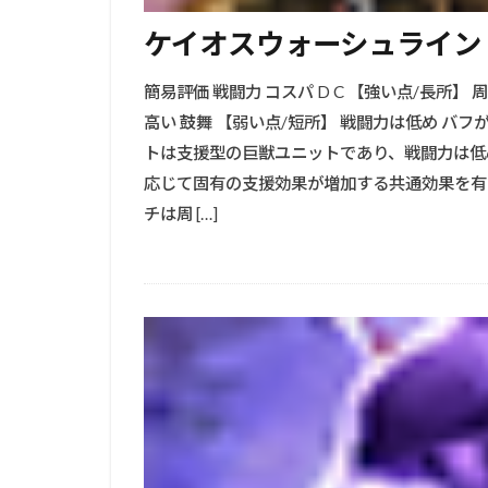
ケイオスウォーシュライン
簡易評価 戦闘力 コスパ D C 【強い点/長所
高い 鼓舞 【弱い点/短所】 戦闘力は低め バ
トは支援型の巨獣ユニットであり、戦闘力は低
応じて固有の支援効果が増加する共通効果を有
チは周 […]