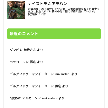
最近のコメント
ゾンビ
に
無骨さん
より
ベラコール
に
匿名
より
ゴルグファグ・マンイーター
に
isukandaru
より
ゴルグファグ・マンイーター
に
匿名
より
“漆黒の” アルカーン
に
isukandaru
より