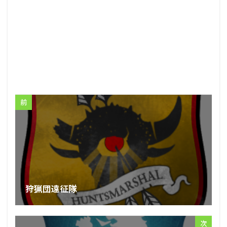
前
狩猟団遠征隊
次