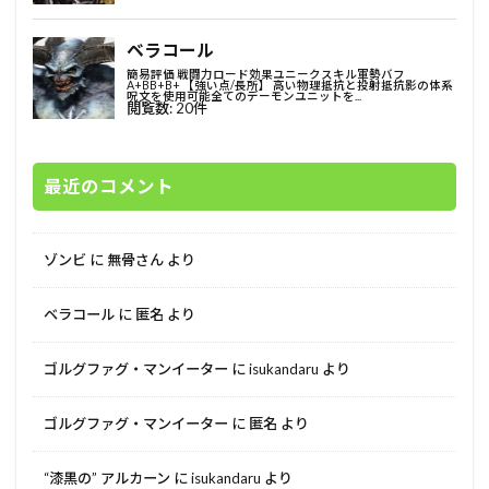
最近のコメント
ゾンビ
に
無骨さん
より
ベラコール
に
匿名
より
ゴルグファグ・マンイーター
に
isukandaru
より
ゴルグファグ・マンイーター
に
匿名
より
“漆黒の” アルカーン
に
isukandaru
より