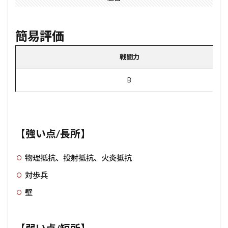
簡易評価
戦闘力
B
【強い点/長所】
物理抵抗、投射抵抗、火炎抵抗
対歩兵
壁