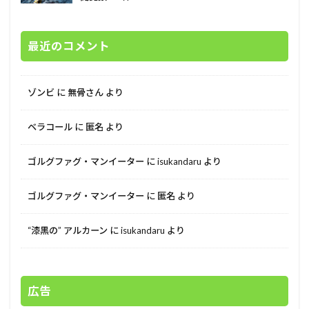
最近のコメント
ゾンビ
に
無骨さん
より
ベラコール
に
匿名
より
ゴルグファグ・マンイーター
に
isukandaru
より
ゴルグファグ・マンイーター
に
匿名
より
“漆黒の” アルカーン
に
isukandaru
より
広告