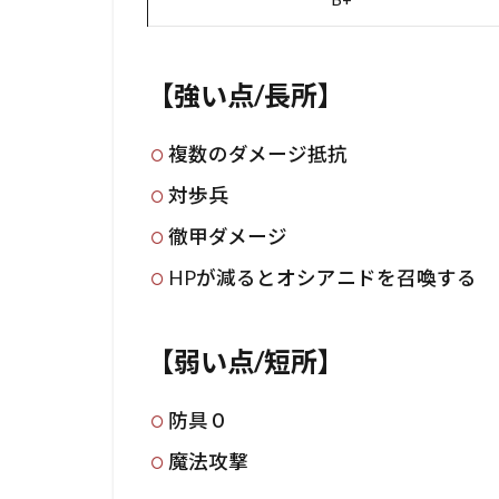
【強い点/長所】
複数のダメージ抵抗
対歩兵
徹甲ダメージ
HPが減るとオシアニドを召喚する
【弱い点/短所】
防具０
魔法攻撃