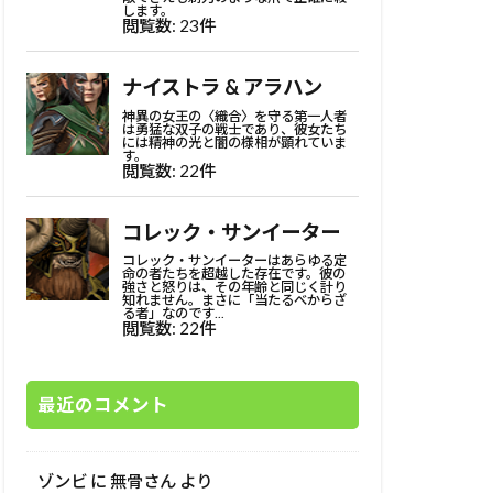
最近のコメント
ゾンビ
に
無骨さん
より