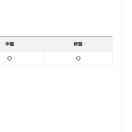
中盤
終盤
〇
〇