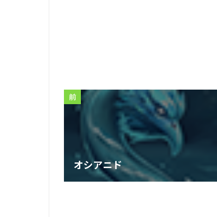
前
オシアニド