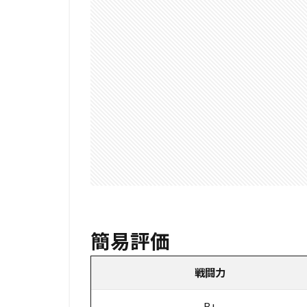
簡易評価
戦闘力
B+