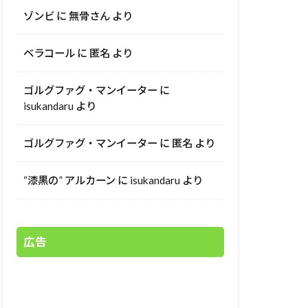
ゾンビ
に
無骨さん
より
ベラコール
に
匿名
より
ゴルグファグ・マンイーター
に
isukandaru
より
ゴルグファグ・マンイーター
に
匿名
より
“漆黒の” アルカーン
に
isukandaru
より
広告