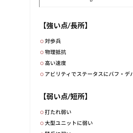
【強い点/長所】
対歩兵
物理抵抗
高い速度
アビリティでステータスにバフ・デ
【弱い点/短所】
打たれ弱い
大型ユニットに弱い