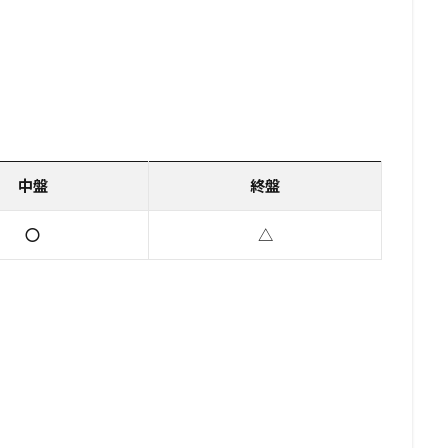
中盤
終盤
〇
△