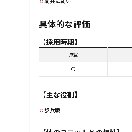
騎兵に弱い
具体的な評価
【採用時期】
序盤
〇
【主な役割】
歩兵戦