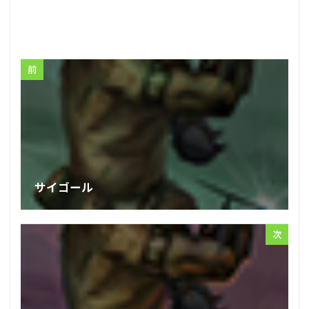
前
サイゴール
次