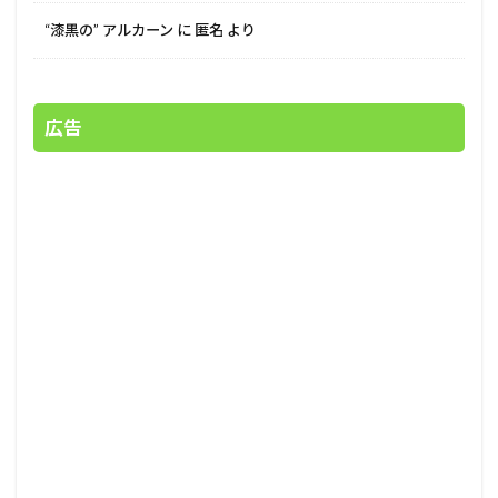
“漆黒の” アルカーン
に
匿名
より
広告